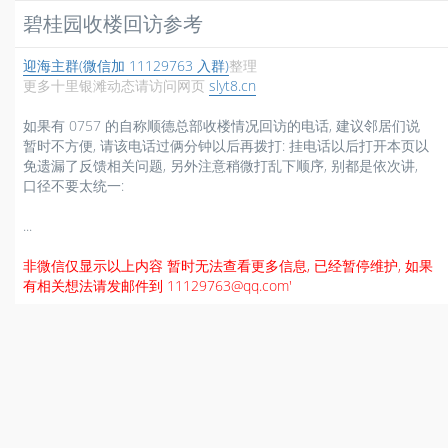
碧桂园收楼回访参考
迎海主群(微信加 11129763 入群)
整理
更多十里银滩动态请访问网页
slyt8.cn
如果有 0757 的自称顺德总部收楼情况回访的电话, 建议邻居们说
暂时不方便, 请该电话过俩分钟以后再拨打: 挂电话以后打开本页以
免遗漏了反馈相关问题, 另外注意稍微打乱下顺序, 别都是依次讲,
口径不要太统一:
...
非微信仅显示以上内容 暂时无法查看更多信息, 已经暂停维护, 如果
有相关想法请发邮件到 11129763@qq.com'