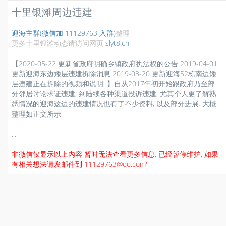
十里银滩周边违建
迎海主群(微信加 11129763 入群)
整理
更多十里银滩动态请访问网页
slyt8.cn
【2020-05-22 更新省政府明确乡镇政府执法权的公告 2019-04-01
更新迎海东边矮层违建拆除消息 2019-03-20 更新迎海52栋南边矮
层违建正在拆除的视频和说明. 】自从2017年初开始跟政府乃至部
分邻居讨论求证违建, 到陆续各种渠道投诉违建, 尤其个人更了解熟
悉情况的迎海这边的违建情况也有了不少资料, 以及部分进展. 大概
整理如正文所示.
...
非微信仅显示以上内容 暂时无法查看更多信息, 已经暂停维护, 如果
有相关想法请发邮件到 11129763@qq.com'