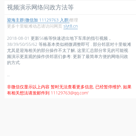
视频演示网络问政方法等
迎海主群(微信加 11129763 入群)
整理
更多十里银滩动态请访问网页
slyt8.cn
2018-08-01 更新56栋等快速进出地下车库的指引视频，
38/39/50/55/62 等栋基本类似稍微调整即可 . 部分邻居对十里银滩
尤其是迎海相关的部分操作不太了解, 这里汇总部分常见的可能视
频演示更直观的操作供邻居们参考: 更新了最简单方便的网络问政
的方式.
...
非微信仅显示以上内容 暂时无法查看更多信息, 已经暂停维护, 如果
有相关想法请发邮件到 11129763@qq.com'